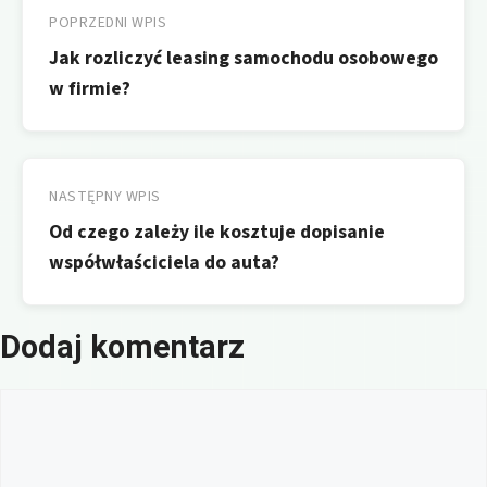
wpisu
POPRZEDNI WPIS
Jak rozliczyć leasing samochodu osobowego
w firmie?
NASTĘPNY WPIS
Od czego zależy ile kosztuje dopisanie
współwłaściciela do auta?
Dodaj komentarz
Komentarz