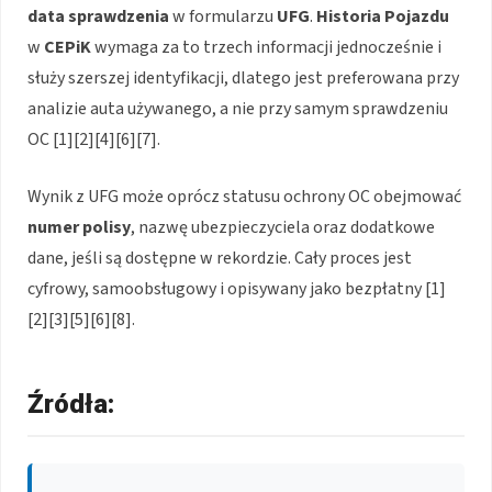
data sprawdzenia
w formularzu
UFG
.
Historia Pojazdu
w
CEPiK
wymaga za to trzech informacji jednocześnie i
służy szerszej identyfikacji, dlatego jest preferowana przy
analizie auta używanego, a nie przy samym sprawdzeniu
OC [1][2][4][6][7].
Wynik z UFG może oprócz statusu ochrony OC obejmować
numer polisy
, nazwę ubezpieczyciela oraz dodatkowe
dane, jeśli są dostępne w rekordzie. Cały proces jest
cyfrowy, samoobsługowy i opisywany jako bezpłatny [1]
[2][3][5][6][8].
Źródła: