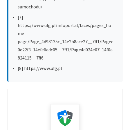
samochodu/
[7]
https://www.ufg.pl/infoportal/faces/pages_ho
me-
page/Page_4d98135c_14e2b8ace27__7ff1/Pagee
0e22f3_14efe6adc05__7ff1/Page4d024e07_14f0a
824115__7ff6
[8] https://www.ufg.pl