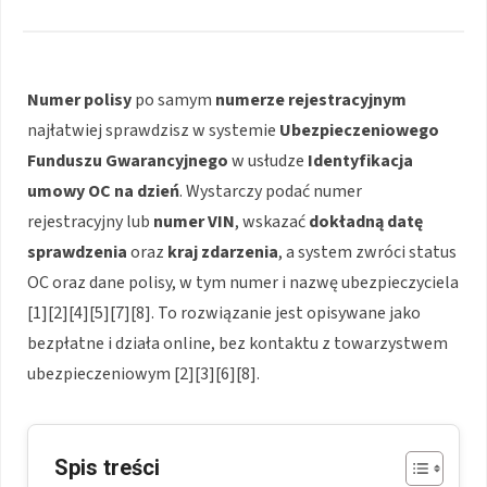
Numer polisy
po samym
numerze rejestracyjnym
najłatwiej sprawdzisz w systemie
Ubezpieczeniowego
Funduszu Gwarancyjnego
w usłudze
Identyfikacja
umowy OC na dzień
. Wystarczy podać numer
rejestracyjny lub
numer VIN
, wskazać
dokładną datę
sprawdzenia
oraz
kraj zdarzenia
, a system zwróci status
OC oraz dane polisy, w tym numer i nazwę ubezpieczyciela
[1][2][4][5][7][8]. To rozwiązanie jest opisywane jako
bezpłatne i działa online, bez kontaktu z towarzystwem
ubezpieczeniowym [2][3][6][8].
Spis treści