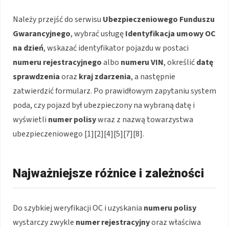
Należy przejść do serwisu
Ubezpieczeniowego Funduszu
Gwarancyjnego
, wybrać usługę
Identyfikacja umowy OC
na dzień
, wskazać identyfikator pojazdu w postaci
numeru rejestracyjnego
albo
numeru VIN
, określić
datę
sprawdzenia
oraz
kraj zdarzenia
, a następnie
zatwierdzić formularz. Po prawidłowym zapytaniu system
poda, czy pojazd był ubezpieczony na wybraną datę i
wyświetli
numer polisy
wraz z nazwą towarzystwa
ubezpieczeniowego [1][2][4][5][7][8].
Najważniejsze różnice i zależności
Do szybkiej weryfikacji OC i uzyskania
numeru polisy
wystarczy zwykle
numer rejestracyjny
oraz właściwa