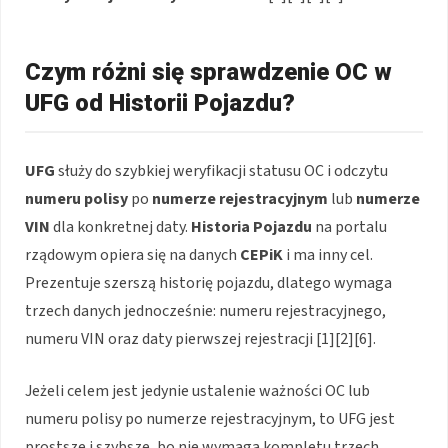
Czym różni się sprawdzenie OC w
UFG od Historii Pojazdu?
UFG
służy do szybkiej weryfikacji statusu OC i odczytu
numeru polisy
po
numerze rejestracyjnym
lub
numerze
VIN
dla konkretnej daty.
Historia Pojazdu
na portalu
rządowym opiera się na danych
CEPiK
i ma inny cel.
Prezentuje szerszą historię pojazdu, dlatego wymaga
trzech danych jednocześnie: numeru rejestracyjnego,
numeru VIN oraz daty pierwszej rejestracji [1][2][6].
Jeżeli celem jest jedynie ustalenie ważności OC lub
numeru polisy po numerze rejestracyjnym, to UFG jest
prostsze i szybsze, bo nie wymaga kompletu trzech