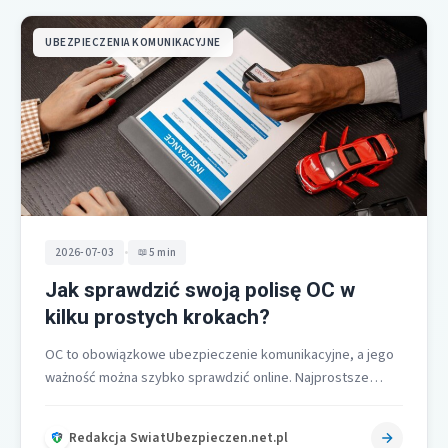
UBEZPIECZENIA KOMUNIKACYJNE
•
2026-07-03
5 min
Jak sprawdzić swoją polisę OC w
kilku prostych krokach?
OC to obowiązkowe ubezpieczenie komunikacyjne, a jego
ważność można szybko sprawdzić online. Najprostsze
ścieżki to UFG i serwis historiapojazdu.gov.pl, które…
Redakcja SwiatUbezpieczen.net.pl