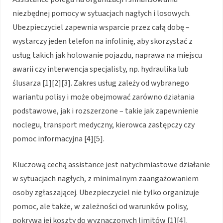
niezbędnej pomocy w sytuacjach nagłych i losowych.
Ubezpieczyciel zapewnia wsparcie przez całą dobę –
wystarczy jeden telefon na infolinię, aby skorzystać z
usług takich jak holowanie pojazdu, naprawa na miejscu
awarii czy interwencja specjalisty, np. hydraulika lub
ślusarza
[1][2][3]
. Zakres usług zależy od wybranego
wariantu polisy i może obejmować zarówno działania
podstawowe, jak i rozszerzone – takie jak zapewnienie
noclegu, transport medyczny, kierowca zastępczy czy
pomoc informacyjna
[4][5]
.
Kluczową cechą assistance jest natychmiastowe działanie
w sytuacjach nagłych, z minimalnym zaangażowaniem
osoby zgłaszającej. Ubezpieczyciel nie tylko organizuje
pomoc, ale także, w zależności od warunków polisy,
pokrywa jej koszty do wyznaczonych limitów
[1][4]
.