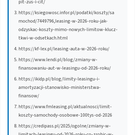
pit-zus-i-cit/
https://ksiegowosc.infor.pl/podatki/koszty/sa
mochod/7449796,leasing-w-2026-roku-jak-
odzyskac-koszty-mimo-nowych-limitow-klucz-
tkwi-w-odsetkach.html
https://kf-lex.pl/leasing-auta-w-2026-roku/
https://www.lendi.pl/blog/zmiany-w-
finansowaniu-aut-w-leasingu-od-2026-roku/
https://ikidp.pl/blog/limity-leasingu-i-
amortyzacji-stanowisko-ministerstwa-
finansow/
https://www.fmleasing.pl/aktualnosci/limit-
koszty-samochody-osobowe-100tys-od-2026
https://credipass.pl/2025/ogolne/zmiany-w-
limitach-leasingu-od-2026-roku-co-zrobic-w-