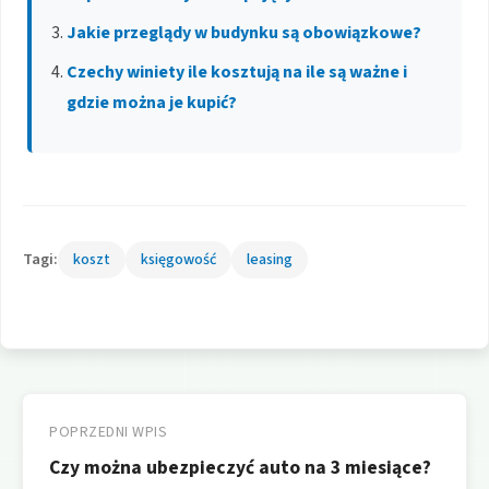
Jakie przeglądy w budynku są obowiązkowe?
Czechy winiety ile kosztują na ile są ważne i
gdzie można je kupić?
Tagi:
koszt
księgowość
leasing
Nawigacja
wpisu
POPRZEDNI WPIS
Czy można ubezpieczyć auto na 3 miesiące?