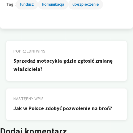
Tagi:
fundusz
komunikacja
ubezpieczenie
Nawigacja
wpisu
POPRZEDNI WPIS
Sprzedaż motocykla gdzie zgłosić zmianę
właściciela?
NASTĘPNY WPIS
Jak w Polsce zdobyć pozwolenie na broń?
Dodaj komentarz