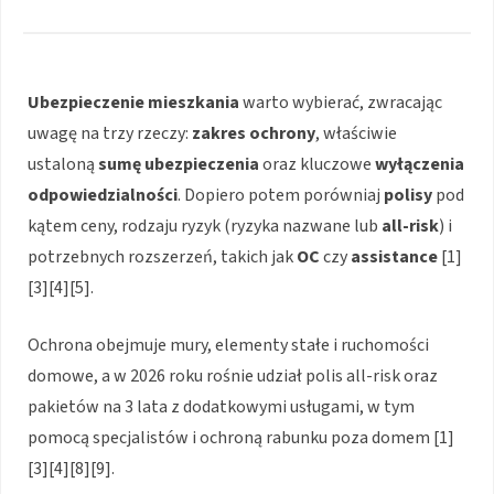
Ubezpieczenie mieszkania
warto wybierać, zwracając
uwagę na trzy rzeczy:
zakres ochrony
, właściwie
ustaloną
sumę ubezpieczenia
oraz kluczowe
wyłączenia
odpowiedzialności
. Dopiero potem porówniaj
polisy
pod
kątem ceny, rodzaju ryzyk (ryzyka nazwane lub
all-risk
) i
potrzebnych rozszerzeń, takich jak
OC
czy
assistance
[1]
[3][4][5].
Ochrona obejmuje mury, elementy stałe i ruchomości
domowe, a w 2026 roku rośnie udział polis all-risk oraz
pakietów na 3 lata z dodatkowymi usługami, w tym
pomocą specjalistów i ochroną rabunku poza domem [1]
[3][4][8][9].