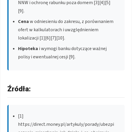
NNW i ochronę rabunku poza domem [3][4][5]
[9].
Cena
w odniesieniu do zakresu, z porównaniem
ofert w kalkulatorach i uwzględnieniem
lokalizacji [1][6][7][10].
Hipoteka
i wymogi banku dotyczące ważnej
polisy i ewentualnej cesji [9].
Źródła:
[1]
https://direct.money.pl/artykuly/porady/ubezpi