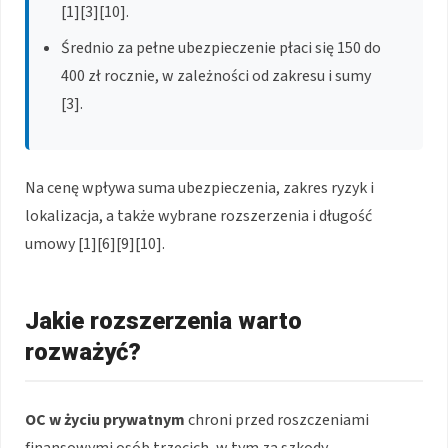
[1][3][10].
Średnio za pełne ubezpieczenie płaci się 150 do
400 zł rocznie, w zależności od zakresu i sumy
[3].
Na cenę wpływa suma ubezpieczenia, zakres ryzyk i
lokalizacja, a także wybrane rozszerzenia i długość
umowy [1][6][9][10].
Jakie rozszerzenia warto
rozważyć?
OC w życiu prywatnym
chroni przed roszczeniami
finansowymi osób trzecich, w tym za szkody