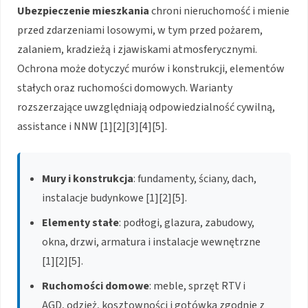
Ubezpieczenie mieszkania
chroni nieruchomość i mienie
przed zdarzeniami losowymi, w tym przed pożarem,
zalaniem, kradzieżą i zjawiskami atmosferycznymi.
Ochrona może dotyczyć murów i konstrukcji, elementów
stałych oraz ruchomości domowych. Warianty
rozszerzające uwzględniają odpowiedzialność cywilną,
assistance i NNW [1][2][3][4][5].
Mury i konstrukcja
: fundamenty, ściany, dach,
instalacje budynkowe [1][2][5].
Elementy stałe
: podłogi, glazura, zabudowy,
okna, drzwi, armatura i instalacje wewnętrzne
[1][2][5].
Ruchomości domowe
: meble, sprzęt RTV i
AGD, odzież, kosztowności i gotówka zgodnie z