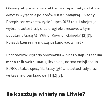
Obowiązek posiadania
elektronicznej winiety
na Litwie
dotyczy wyłącznie pojazdów o
DMC powyżej 3,5 tony
.
Przepis ten wszedł w życie 1 lipca 2023 roku i obejmuje
wybrane autostrady oraz drogi ekspresowe, w tym
popularną trasę A1 (Wilno–Kowno–Kłajpeda)
[2][3]
.
Pojazdy lżejsze nie muszą już kupować winiety.
Podstawowe kryteria obowiązku winiet to
dopuszczalna
masa całkowita (DMC)
, liczba osi, norma emisji spalin
EURO, a także specyfika trasy (główne autostrady oraz
wskazane drogi krajowe)
[1][2][3]
.
Ile kosztują winiety na Litwie?