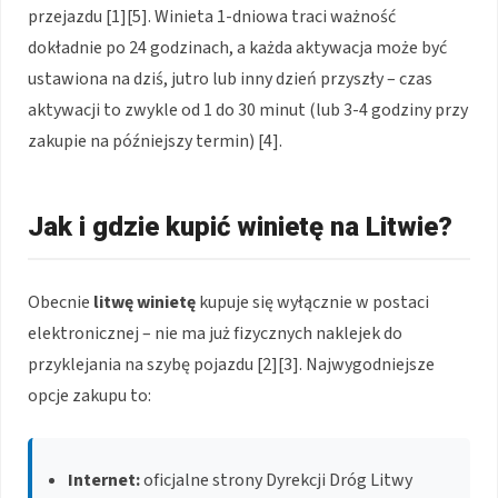
przejazdu
[1][5]
. Winieta 1-dniowa traci ważność
dokładnie po 24 godzinach, a każda aktywacja może być
ustawiona na dziś, jutro lub inny dzień przyszły – czas
aktywacji to zwykle od 1 do 30 minut (lub 3-4 godziny przy
zakupie na późniejszy termin)
[4]
.
Jak i gdzie kupić winietę na Litwie?
Obecnie
litwę winietę
kupuje się wyłącznie w postaci
elektronicznej – nie ma już fizycznych naklejek do
przyklejania na szybę pojazdu
[2][3]
. Najwygodniejsze
opcje zakupu to:
Internet:
oficjalne strony Dyrekcji Dróg Litwy