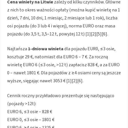
Cena winiety na Litwie
zależy od kilku czynników. Główne
z nich to okres ważności opłaty (można kupić winietę na 1
dzień, 7 dni, 10 dni, 1 miesiąc, 2 miesiące lub 1 rok), liczba
osi pojazdu (do 3 lub 4 i więcej), norma EURO oraz masa
pojazdu (do 3,5 t, 3,5–12 t, powyżej 12 t)
[1][2][5][6]
.
Najtańsza
1-dniowa winieta
dla pojazdu EUR0, ≤3 osie,
kosztuje 29 €, natomiast dla EURO 6 – 7 €. Za roczną
winietę EURO 6 (≤3 osie, >12 t) zapłacisz 828 €, a za EURO
0 – nawet 1801 €. Dla pojazdów z ≥4 osiami ceny są jeszcze
wyższe, sięgając nawet 3053 €
[1][2][6]
.
Cennik roczny przykładowo prezentuje się następująco
(pojazdy >12t):
EURO 6, ≤3 osie – 828 €
EURO 0, ≤3 osie – 1801 €
EURO 6, ≥4 osie – 1325 €