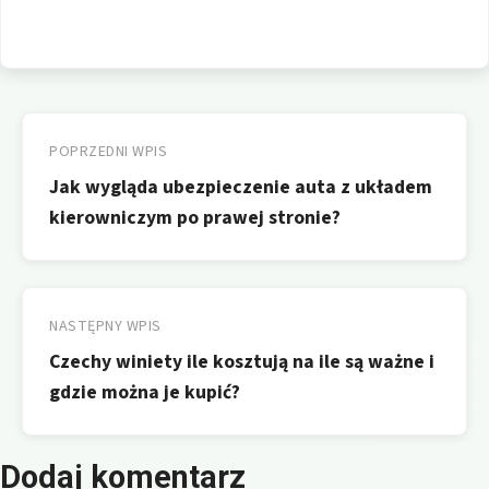
Nawigacja
wpisu
POPRZEDNI WPIS
Jak wygląda ubezpieczenie auta z układem
kierowniczym po prawej stronie?
NASTĘPNY WPIS
Czechy winiety ile kosztują na ile są ważne i
gdzie można je kupić?
Dodaj komentarz