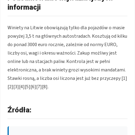
informacji
Winiety na Litwie obowiązują tylko dla pojazdów o masie
powyżej 3,5 t na głównych autostradach. Kosztują od kilku
do ponad 3000 euro rocznie, zależnie od normy EURO,
liczby osi, wagi i okresu ważności. Zakup możliwy jest
online lub na stacjach paliw. Kontrola jest w pełni
elektroniczna, a brak winiety grozi wysokimi mandatami.
Stawki rosną, a liczba osi liczona jest już bez przyczepy
[1]
[2][3][4][5][6][7][8]
.
Źródła: