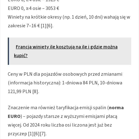
EURO 0, ≥4 osie – 3053 €
Winiety na krótkie okresy (np. 1 dzień, 10 dni) wahają się w
zakresie 7–16 €
[1][6]
.
Francja winiety ile kosztują na ile i gdzie można
kupić?
Ceny w PLN dla pojazdów osobowych przed zmianami
(informacja historyczna): 1-dniowa 84 PLN, 10-dniowa
121,99 PLN
[8]
.
Znaczenie ma również taryfikacja emisji spalin (
norma
EURO
) – pojazdy starsze z wyższymi emisjami płacą
więcej. Od 2024 roku liczba osi liczona jest już bez
przyczep
[1][6][7]
.