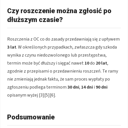
Czy roszczenie można zgłosić po
dłuższym czasie?
Roszczenia z OC co do zasady przedawniają się z upływem
3 lat
. W określonych przypadkach, zwłaszcza gdy szkoda
wynika z czynu niedozwolonego lub przestępstwa,
termin może być dłuższy i sięgać nawet
10
do
20 lat
,
zgodnie z przepisami o przedawnieniu roszczeń. Te ramy
nie zmieniają jednak faktu, że sam proces wypłaty po
zgłoszeniu podlega terminom
30 dni
,
14 dni
i
90 dni
opisanym wyżej [3][5][6].
Podsumowanie