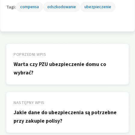
Tagi:
compensa
odszkodowanie
ubezpieczenie
Nawigacja
wpisu
POPRZEDNI WPIS
Warta czy PZU ubezpieczenie domu co
wybrać?
NASTĘPNY WPIS
Jakie dane do ubezpieczenia są potrzebne
przy zakupie polisy?