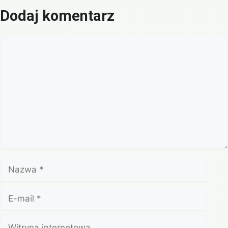
Dodaj komentarz
Komentarz
Nazwa
E-
mail
Witryna