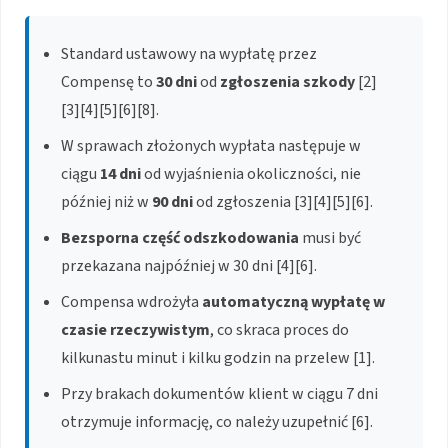
Standard ustawowy na wypłatę przez
Compensę to
30 dni
od
zgłoszenia szkody
[2]
[3][4][5][6][8].
W sprawach złożonych wypłata następuje w
ciągu
14 dni
od wyjaśnienia okoliczności, nie
później niż w
90 dni
od zgłoszenia [3][4][5][6].
Bezsporna część odszkodowania
musi być
przekazana najpóźniej w 30 dni [4][6].
Compensa wdrożyła
automatyczną wypłatę w
czasie rzeczywistym
, co skraca proces do
kilkunastu minut i kilku godzin na przelew [1].
Przy brakach dokumentów klient w ciągu 7 dni
otrzymuje informację, co należy uzupełnić [6].