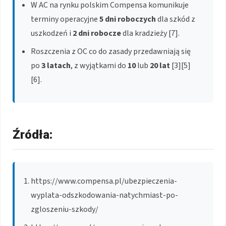
W AC na rynku polskim Compensa komunikuje
terminy operacyjne
5 dni roboczych
dla szkód z
uszkodzeń i
2 dni robocze
dla kradzieży [7].
Roszczenia z OC co do zasady przedawniają się
po
3 latach
, z wyjątkami do
10
lub
20 lat
[3][5]
[6].
Źródła:
https://www.compensa.pl/ubezpieczenia-
wyplata-odszkodowania-natychmiast-po-
zgloszeniu-szkody/