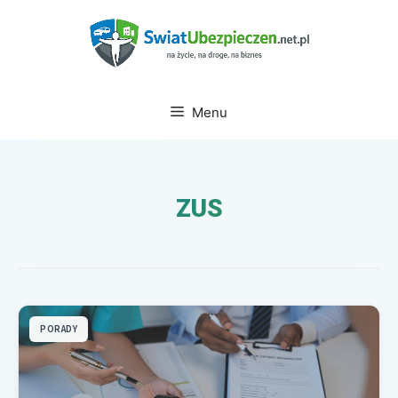
Przejdź
do
treści
Menu
ZUS
PORADY