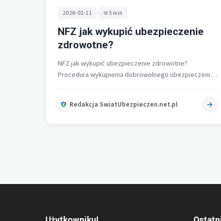
•
2026-01-11
5 min
NFZ jak wykupić ubezpieczenie
zdrowotne?
NFZ jak wykupić ubezpieczenie zdrowotne?
Procedura wykupienia dobrowolnego ubezpieczenia
zdrowotnego przez NFZ obejmuje złożenie wniosku
w oddziale wojewódzkim Funduszu, podpisanie…
Redakcja SwiatUbezpieczen.net.pl
Użytkowniku!
Ostatn