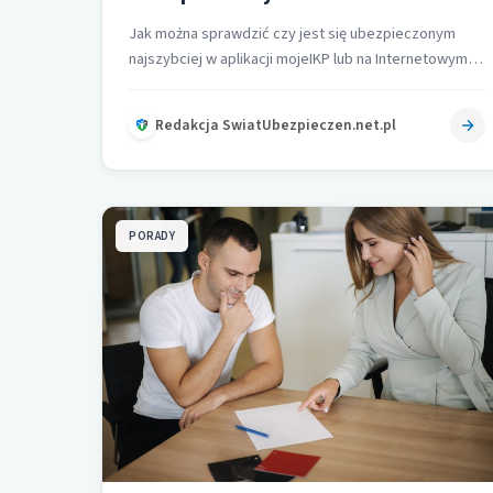
Jak można sprawdzić czy jest się ubezpieczonym
najszybciej w aplikacji mojeIKP lub na Internetowym
Koncie Pacjenta IKP w zakładce e-zdrowie…
Redakcja SwiatUbezpieczen.net.pl
PORADY