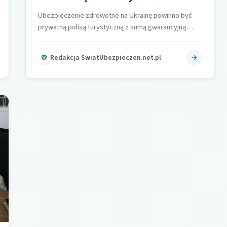
Ubezpieczenie zdrowotne na Ukrainę powinno być
prywatną polisą turystyczną z sumą gwarancyjną
kosztów leczenia co najmniej 30 000–40 000 euro,…
Redakcja SwiatUbezpieczen.net.pl