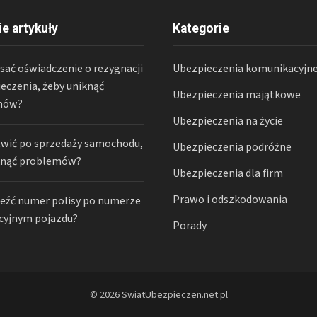
ie artykuły
Kategorie
sać oświadczenie o rezygnacji
Ubezpieczenia komunikacyjn
eczenia, żeby uniknąć
Ubezpieczenia majątkowe
mów?
Ubezpieczenia na życie
twić po sprzedaży samochodu,
Ubezpieczenia podróżne
knąć problemów?
Ubezpieczenia dla firm
Prawo i odszkodowania
leźć numer polisy po numerze
acyjnym pojazdu?
Porady
© 2026 SwiatUbezpieczen.net.pl