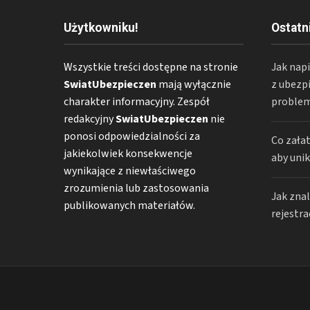
Użytkowniku!
Ostatn
Wszystkie treści dostępne na stronie
Jak napi
SwiatUbezpieczen
mają wyłącznie
z ubezpi
charakter informacyjny. Zespół
proble
redakcyjny
SwiatUbezpieczen
nie
ponosi odpowiedzialności za
Co zała
jakiekolwiek konsekwencje
aby uni
wynikające z niewłaściwego
zrozumienia lub zastosowania
Jak zna
publikowanych materiałów.
rejestr