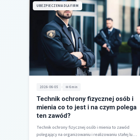
UBEZPIECZENIA DLA FIRM
•
2026-06-05
6 min
Technik ochrony fizycznej osób i
mienia co to jest i na czym polega
ten zawód?
Technik ochrony fizycznej osób i mienia to zawód
polegający na organizowaniu i realizowaniu stałej lub