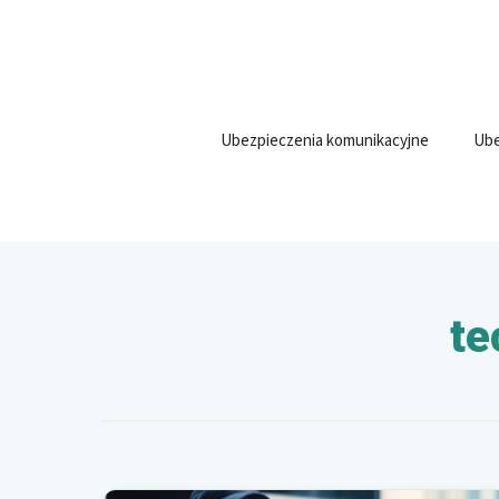
Przejdź
do
treści
Ubezpieczenia komunikacyjne
Ube
te