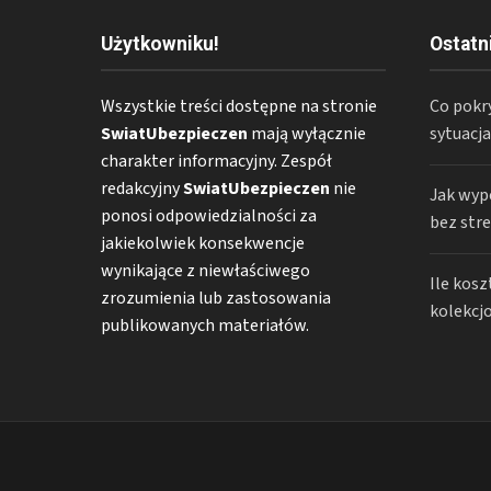
Użytkowniku!
Ostatn
Wszystkie treści dostępne na stronie
Co pokr
SwiatUbezpieczen
mają wyłącznie
sytuacj
charakter informacyjny. Zespół
redakcyjny
SwiatUbezpieczen
nie
Jak wyp
ponosi odpowiedzialności za
bez str
jakiekolwiek konsekwencje
wynikające z niewłaściwego
Ile kos
zrozumienia lub zastosowania
kolekcj
publikowanych materiałów.