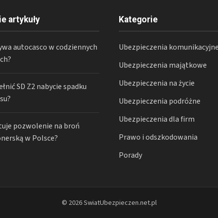
ie artykuły
Kategorie
ywa autocasco w codziennych
Ubezpieczenia komunikacyjn
ach?
Ubezpieczenia majątkowe
Ubezpieczenia na życie
ełnić SD Z2 nabycie spadku
esu?
Ubezpieczenia podróżne
Ubezpieczenia dla firm
ztuje pozwolenie na broń
Prawo i odszkodowania
onerską w Polsce?
Porady
© 2026 SwiatUbezpieczen.net.pl