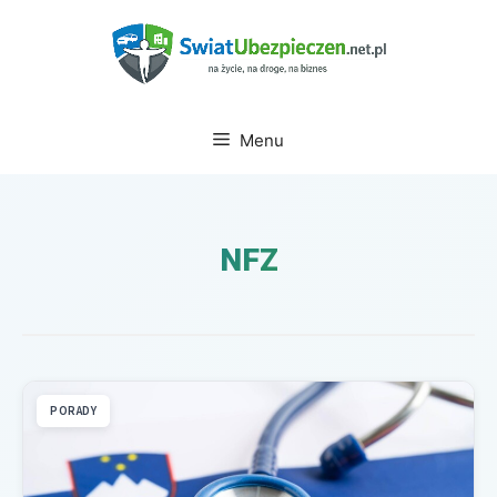
Przejdź
do
treści
Menu
NFZ
PORADY