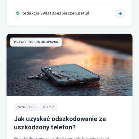
wody. Gdy istnieje zagrożenie życia lub…
Redakcja SwiatUbezpieczen.net.pl
PRAWO I ODSZKODOWANIA
•
2026-07-06
7 min
Jak uzyskać odszkodowanie za
uszkodzony telefon?
Odszkodowanie za uszkodzony telefon najczęściej