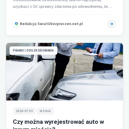
uzyskasz z OC sprawcy zdarzenia po udowodnieniu, że
telefon został zniszczony w wyniku konkretnego
wypadku…
Redakcja SwiatUbezpieczen.net.pl
PRAWO I ODSZKODOWANIA
•
2026-07-03
5 min
Czy można wyrejestrować auto w