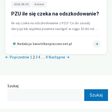
•
2026-06-30
6 min
PZU ile się czeka na odszkodowanie?
Ile się czeka na odszkodowanie z PZU? Co do zasady
decyzja lub wypłata powinna nastąpić w ciągu 30 dni od…
Redakcja SwiatUbezpieczen.net.pl
← Poprzednie
1
2
3
4
…
9
Następne →
Szukaj
Szukaj