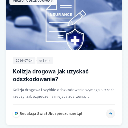
PRAWO I ODSZKODOWANIA
•
2026-07-14
6 min
Kolizja drogowa jak uzyskać
odszkodowanie?
Kolizja drogowa i szybkie odszkodowanie wymagają trzech
rzeczy: zabezpieczenia miejsca zdarzenia,
jednoznacznego udowodnienia odpowiedzialności sprawcy
oraz sprawnego zgłoszenia szkody do…
Redakcja SwiatUbezpieczen.net.pl