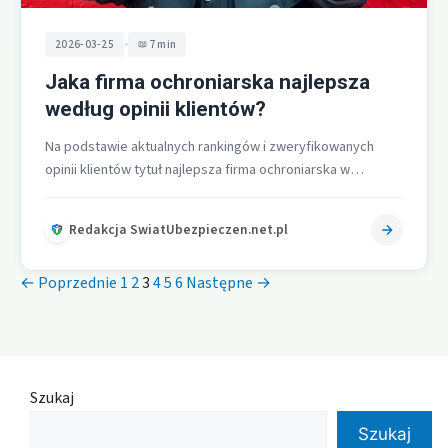
•
2026-03-25
7 min
Jaka firma ochroniarska najlepsza
według opinii klientów?
Na podstawie aktualnych rankingów i zweryfikowanych
opinii klientów tytuł najlepsza firma ochroniarska w
Warszawie przypada GOT Sp. z o.o. z…
Redakcja SwiatUbezpieczen.net.pl
← Poprzednie
1
2
3
4
5
6
Następne →
Szukaj
Szukaj