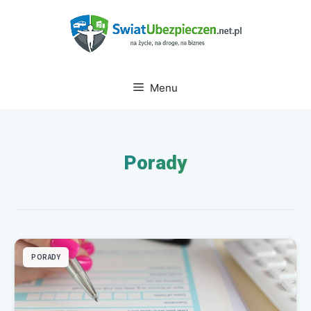
Przejdź
do
treści
Menu
Porady
PORADY