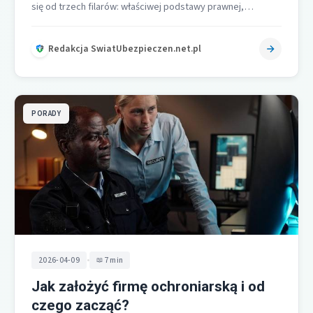
się od trzech filarów: właściwej podstawy prawnej,
kompletu danych identyfikujących polisę i terminowego
doręczenia pisma…
Redakcja SwiatUbezpieczen.net.pl
PORADY
•
2026-04-09
7 min
Jak założyć firmę ochroniarską i od
czego zacząć?